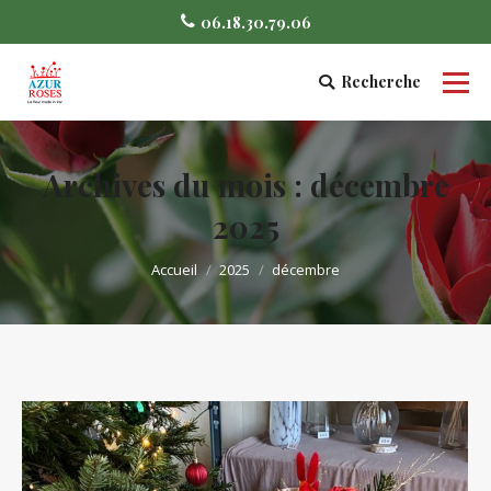
06.18.30.79.06
Recherche
Search:
Archives du mois :
décembre
2025
Vous êtes ici :
Accueil
2025
décembre