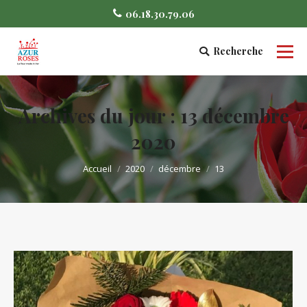
06.18.30.79.06
Recherche
Search:
Archives du jour :
13 décembre
2020
Vous êtes ici :
Accueil
2020
décembre
13