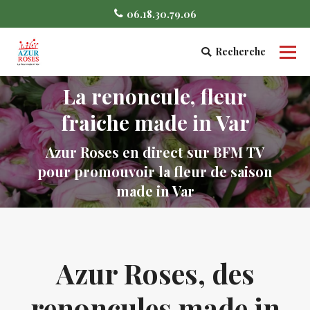
06.18.30.79.06
Recherche
Search:
La renoncule, fleur
fraiche made in Var
Vous êtes ici :
Azur Roses en direct sur BFM TV
pour promouvoir la fleur de saison
made in Var
Azur Roses, des
renoncules made in