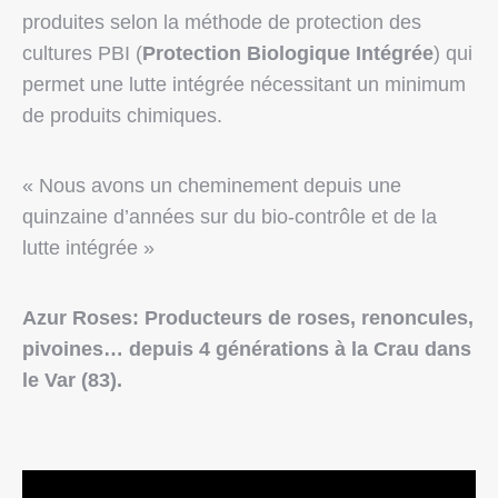
produites selon la méthode de protection des
cultures PBI (
Protection Biologique Intégrée
) qui
permet une lutte intégrée nécessitant un minimum
de produits chimiques.
« Nous avons un cheminement depuis une
quinzaine d’années sur du bio-contrôle et de la
lutte intégrée »
Azur Roses: Producteurs de roses, renoncules,
pivoines… depuis 4 générations à la Crau dans
le Var (83).