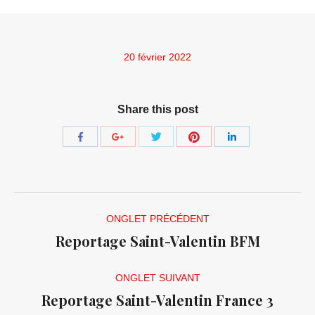
20 février 2022
Share this post
Share
Share
Share
Share
Share
with
with
with
with
with
Twitter
Pinterest
Facebook
Google+
LinkedIn
Navigation
ONGLET PRÉCÉDENT
de
Reportage Saint-Valentin BFM
Onglet
commentaire
précédent
ONGLET SUIVANT
Reportage Saint-Valentin France 3
Onglet