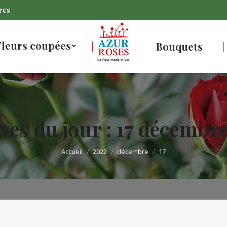
res
Fleurs coupées
Bouquets
ves du jour :
17 décembr
Vous êtes ici :
Accueil
2022
décembre
17