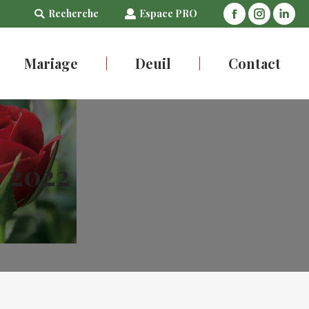
Search:
Recherche
Espace PRO
Facebook
Instagra
Link
Mariage
Deuil
Contact
e 2022