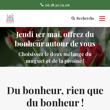
06.18.30.79.06
Recherche
Search:
Jeudi 1er mai, offrez du
bonheur autour de vous
Vous êtes ici :
Choisissez le doux mélange du
muguet et de la pivoine !
Du bonheur, rien que
du bonheur !