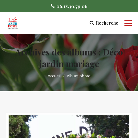
06.18.30.79.06
Recherche
Search:
Archives des albums :
Déco
jardin mariage
Vous êtes ici :
Accueil
Album photo