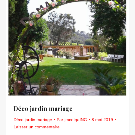
Déco jardin mariage
Déco jardin mariage
Par
jmcetqaING
8 mai 2019
Laisser un commentaire